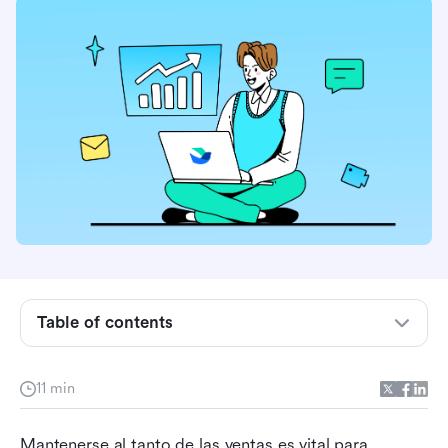
¿Qué es una plantilla de informe de ventas
diario?
¿Qué hace que una plantilla de informe diario de
ventas sea buena?
Table of contents
Plantillas gratuitas de informes de ventas en
Excel y sus limitaciones Plantillas gratuitas de
informes de ventas en Excel
11 min
Por qué Lark es la solución definitiva para los
Mantenerse al tanto de las ventas es vital para 
informes diarios de ventas