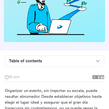
¿Qué es la planificación y gestión de eventos?
Planificación de eventos vs gestión de eventos:
entendiendo las diferencias
Table of contents
Cómo planear y gestionar tu evento paso a
paso
10 min
Desafíos en la planificación y gestión de
Organizar un evento, sin importar su escala, puede 
eventos (y cómo superarlos)
resultar abrumador. Desde establecer objetivos hasta 
Herramientas para simplificar la planificación y
elegir el lugar ideal y asegurar que el gran día 
gestión de eventos
transcurra sin contratiempos, no se puede negar la 