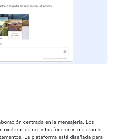
aboración centrada en la mensajería. Los 
usuarios que analizan el precio mensual de Flock suelen explorar cómo estas funciones mejoran la 
rtamentos. La plataforma está diseñada para 