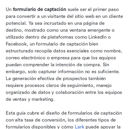
prospectos
Un 
formulario de captación
 suele ser el primer paso 
para convertir a un visitante del sitio web en un cliente 
Crea tu formulario: Prueba Lark para generar
potencial. Ya sea incrustado en una página de 
formularios de captación y obtener
destino, mostrado como una ventana emergente o 
información
utilizado dentro de plataformas como LinkedIn o 
Plantillas de formularios de clientes potenciales
Facebook, un formulario de captación bien 
para comenzar más rápido
estructurado recopila datos esenciales como nombre, 
correo electrónico o empresa para que los equipos 
Mejores prácticas para optimizar formularios de
puedan comprender la intención de compra. Sin 
clientes potenciales
embargo, solo capturar información no es suficiente. 
La generación efectiva de prospectos también 
Conclusión
requiere procesos claros de seguimiento, manejo 
Preguntas frecuentes
organizado de datos y colaboración entre los equipos 
de ventas y marketing. 
Lecturas relacionadas
Esta guía cubre el diseño de formularios de captación 
con alta tasa de conversión, los diferentes tipos de 
formularios disponibles y cómo 
Lark
 puede apoyar la 