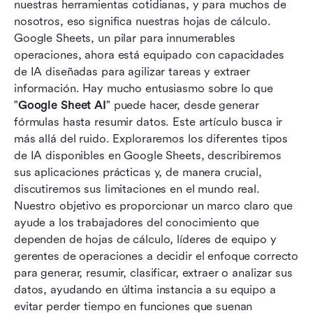
nuestras herramientas cotidianas, y para muchos de 
Más allá de la hoja de cálculo: Conectando
nosotros, eso significa nuestras hojas de cálculo. 
ideas con acciones usando Lark
Google Sheets, un pilar para innumerables 
operaciones, ahora está equipado con capacidades 
El papel de la ingeniería de indicaciones
de IA diseñadas para agilizar tareas y extraer 
información. Hay mucho entusiasmo sobre lo que 
Conclusión
"
Google Sheet AI
" puede hacer, desde generar 
Preguntas frecuentes
fórmulas hasta resumir datos. Este artículo busca ir 
más allá del ruido. Exploraremos los diferentes tipos 
Lectura relacionada
de IA disponibles en Google Sheets, describiremos 
sus aplicaciones prácticas y, de manera crucial, 
discutiremos sus limitaciones en el mundo real. 
Nuestro objetivo es proporcionar un marco claro que 
ayude a los trabajadores del conocimiento que 
dependen de hojas de cálculo, líderes de equipo y 
gerentes de operaciones a decidir el enfoque correcto 
para generar, resumir, clasificar, extraer o analizar sus 
datos, ayudando en última instancia a su equipo a 
evitar perder tiempo en funciones que suenan 