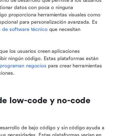
rno de desarrollo que permite a los usuarios 
stionar datos con poca o ninguna 
igo proporciona herramientas visuales como 
 opcional para personalización avanzada. Es 
s de software técnico
 que necesitan 
ue los usuarios creen aplicaciones 
ibir ningún código. Estas plataformas están 
programan negocios
 para crear herramientas 
ciones.
de low-code y no-code 
esarrollo de bajo código y sin código ayuda a 
sus necesidades. Estas plataformas varían en 