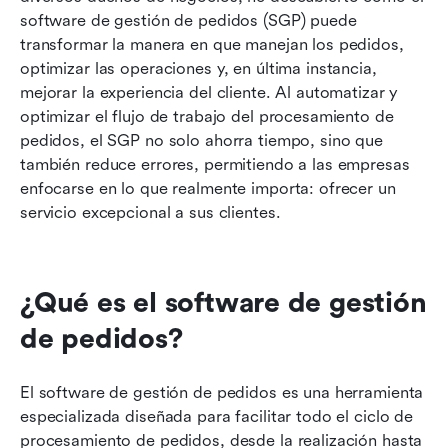
software de gestión de pedidos (SGP) puede 
Cómo elegir el software adecuado para la
transformar la manera en que manejan los pedidos, 
gestión de pedidos
optimizar las operaciones y, en última instancia, 
Consejos para la implementación de sistemas
mejorar la experiencia del cliente. Al automatizar y 
de gestión de pedidos
optimizar el flujo de trabajo del procesamiento de 
pedidos, el SGP no solo ahorra tiempo, sino que 
Preguntas frecuentes (FAQs)
también reduce errores, permitiendo a las empresas 
enfocarse en lo que realmente importa: ofrecer un 
Conclusión
servicio excepcional a sus clientes.
¿Qué es el software de gestión 
de pedidos?
El software de gestión de pedidos es una herramienta 
especializada diseñada para facilitar todo el ciclo de 
procesamiento de pedidos, desde la realización hasta 