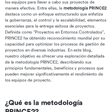
Utilizar herramientas de colaboración para el
los equipos para llevar a cabo sus proyectos de 
éxito de PRINCE2
manera efectiva. Entre ellas, la 
metodología PRINCE2
destaca como un enfoque estructurado que enfatiza 
Desafíos en la implementación de PRINCE2
la gobernanza, el control y la escalabilidad, elementos 
esenciales para la entrega exitosa de proyectos. 
Mejores prácticas para implementar la
Definida como "Proyectos en Entornos Controlados", 
metodología PRINCE2
PRINCE2 ha obtenido reconocimiento mundial por su 
Tendencias futuras en metodologías de gestión
capacidad para optimizar los procesos de gestión de 
de proyectos
proyectos en diversas industrias. En este blog, 
nuestro objetivo es ofrecer una exploración detallada 
Conclusión
de la metodología PRINCE2, describiendo sus 
principios fundamentales, beneficios y procesos que 
Preguntas frecuentes
pueden mejorar significativamente el rendimiento de 
Lecturas relacionadas
los equipos de proyecto.
¿Qué es la metodología 
PRINCE2?