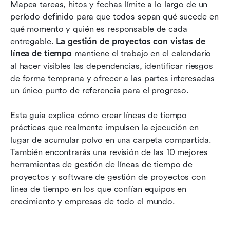
10 mejores herramientas de gestión de
Mapea tareas, hitos y fechas límite a lo largo de un 
proyectos con cronograma
período definido para que todos sepan qué sucede en 
qué momento y quién es responsable de cada 
Elementos esenciales para incluir en una línea
entregable. 
La gestión de proyectos con vistas de 
de tiempo de gestión de proyectos
línea de tiempo
 mantiene el trabajo en el calendario 
al hacer visibles las dependencias, identificar riesgos 
Cómo elegir la mejor herramienta de gestión de
de forma temprana y ofrecer a las partes interesadas 
proyectos con vistas de línea de tiempo
un único punto de referencia para el progreso.
Conclusión
Esta guía explica cómo crear líneas de tiempo 
Preguntas frecuentes
prácticas que realmente impulsen la ejecución en 
lugar de acumular polvo en una carpeta compartida. 
Lectura relacionada
También encontrarás una revisión de las 10 mejores 
herramientas de gestión de líneas de tiempo de 
proyectos y software de gestión de proyectos con 
línea de tiempo en los que confían equipos en 
crecimiento y empresas de todo el mundo.