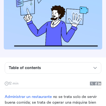
¿Qué es un sistema de gestión de restaurantes?
Table of contents
Características clave de un sistema de gestión
de restaurantes
12 min
¿Por qué su restaurante necesita un RMS?
Administrar un restaurante
 no se trata solo de servir 
Qué buscar al elegir un RMS
buena comida; se trata de operar una máquina bien 