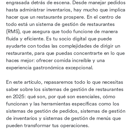
Mejores prácticas para una integración exitosa
engrasada detrás de escena. Desde manejar pedidos 
de RMS
hasta administrar inventarios, hay mucho que implica 
hacer que un restaurante prospere. En el centro de 
Optimiza la gestión de restaurantes con Lark
todo está un sistema de gestión de restaurantes 
(RMS), que asegura que todo funcione de manera 
Conclusión
fluida y eficiente. Es tu socio digital que puede 
ayudarte con todas las complejidades de dirigir un 
restaurante, para que puedas concentrarte en lo que 
haces mejor: ofrecer comida increíble y una 
experiencia gastronómica excepcional.
En este artículo, repasaremos todo lo que necesitas 
saber sobre los sistemas de gestión de restaurantes 
en 2025: qué son, por qué son esenciales, cómo 
funcionan y las herramientas específicas como los 
sistemas de gestión de pedidos, sistemas de gestión 
de inventarios y sistemas de gestión de menús que 
pueden transformar tus operaciones.