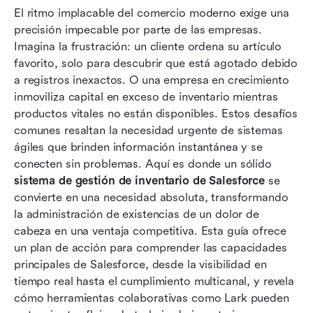
El ritmo implacable del comercio moderno exige una 
tu sistema de gestión de inventario
precisión impecable por parte de las empresas. 
¿Por qué considerar Lark para la gestión de
Imagina la frustración: un cliente ordena su artículo 
inventarios
favorito, solo para descubrir que está agotado debido 
a registros inexactos. O una empresa en crecimiento 
Salesforce vs. Lark: ¿Cuál es mejor y cómo
inmoviliza capital en exceso de inventario mientras 
elegir
productos vitales no están disponibles. Estos desafíos 
comunes resaltan la necesidad urgente de sistemas 
Conclusión
ágiles que brinden información instantánea y se 
Preguntas frecuentes
conecten sin problemas. Aquí es donde un sólido 
sistema de gestión de inventario de Salesforce
 se 
Lectura relacionada
convierte en una necesidad absoluta, transformando 
la administración de existencias de un dolor de 
cabeza en una ventaja competitiva. Esta guía ofrece 
un plan de acción para comprender las capacidades 
principales de Salesforce, desde la visibilidad en 
tiempo real hasta el cumplimiento multicanal, y revela 
cómo herramientas colaborativas como Lark pueden 