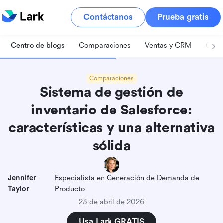
Contáctanos
Prueba gratis
Centro de blogs
Comparaciones
Ventas y CRM
Gest
Comparaciones
Sistema de gestión de
inventario de Salesforce:
características y una alternativa
sólida
Jennifer
Especialista en Generación de Demanda de
Taylor
Producto
23 de abril de 2026
Usa Lark GRATIS