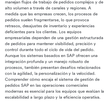
Nueva opción: Cómo Lark transforma tus flujos
manejan flujos de trabajo de pedidos complejos y de 
de trabajo de gestión de pedidos
alto volumen a través de canales y regiones. A 
medida que las empresas crecen, los procesos de 
SAP vs Lark: comparación práctica de flujos de
pedidos suelen fragmentarse, lo que provoca 
trabajo
retrasos, desajustes de inventario y experiencias 
deficientes para los clientes. Los equipos 
Mejores prácticas para optimizar la gestión de
empresariales dependen de una gestión estructurada 
pedidos
de pedidos para mantener visibilidad, precisión y 
Conclusión
control durante todo el ciclo de vida del pedido. 
Aunque los sistemas basados en SAP ofrecen una 
Preguntas frecuentes
integración profunda y un manejo robusto de 
procesos, también presentan desafíos relacionados 
Lectura relacionada
con la agilidad, la personalización y la velocidad. 
Comprender cómo encaja el sistema de gestión de 
pedidos SAP en las operaciones comerciales 
modernas es esencial para los equipos que evalúan la 
escalabilidad a largo plazo y la eficiencia operativa.