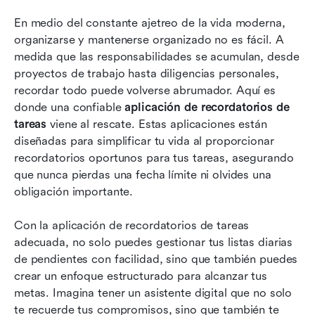
Las mejores aplicaciones para recordatorios de
En medio del constante ajetreo de la vida moderna, 
tareas de un vistazo
organizarse y mantenerse organizado no es fácil. A 
Revisión detallada de las 8 mejores aplicaciones
medida que las responsabilidades se acumulan, desde 
para recordatorios de tareas
proyectos de trabajo hasta diligencias personales, 
recordar todo puede volverse abrumador. Aquí es 
Cómo elegir la aplicación de recordatorios de
donde una confiable 
aplicación de recordatorios de 
tareas adecuada para ti
tareas
 viene al rescate. Estas aplicaciones están 
diseñadas para simplificar tu vida al proporcionar 
Conclusión
recordatorios oportunos para tus tareas, asegurando 
Preguntas frecuentes
que nunca pierdas una fecha límite ni olvides una 
obligación importante.
Lectura relacionada
Con la aplicación de recordatorios de tareas 
adecuada, no solo puedes gestionar tus listas diarias 
de pendientes con facilidad, sino que también puedes 
crear un enfoque estructurado para alcanzar tus 
metas. Imagina tener un asistente digital que no solo 
te recuerde tus compromisos, sino que también te 