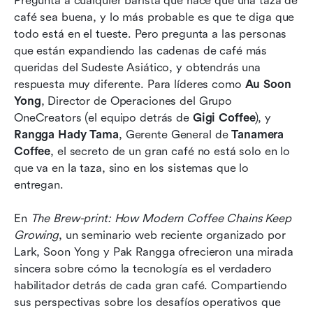
Pregunta a cualquier barista qué hace que una taza de 
café sea buena, y lo más probable es que te diga que 
La tecnología como facilitadora de la
todo está en el tueste. Pero pregunta a las personas 
comunicación
que están expandiendo las cadenas de café más 
queridas del Sudeste Asiático, y obtendrás una 
La tecnología como facilitadora cultural
respuesta muy diferente. Para líderes como 
Au Soon 
A future built on tech-enabled teams
Yong
, Director de Operaciones del Grupo 
OneCreators (el equipo detrás de 
Gigi Coffee
), y 
Rangga Hady Tama
, Gerente General de 
Tanamera 
Coffee
, el secreto de un gran café no está solo en lo 
que va en la taza, sino en los sistemas que lo 
entregan.
En 
The Brew-print: How Modern Coffee Chains Keep 
Growing
, un seminario web reciente organizado por 
Lark, Soon Yong y Pak Rangga ofrecieron una mirada 
sincera sobre cómo la tecnología es el verdadero 
habilitador detrás de cada gran café. Compartiendo 
sus perspectivas sobre los desafíos operativos que 