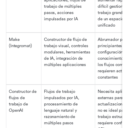
aplicaciones, flujos de 
aumentar rápida
trabajo de múltiples 
difícil gestionar 
pasos, acciones 
trabajo grandes 
impulsadas por IA
de un espacio de
unificado
Make 
Constructor de flujo de 
Abrumador para
(Integromat)
trabajo visual, controles 
principiantes, la 
modulares, herramientas 
configuración re
de IA, integración de 
conocimientos té
múltiples aplicaciones
los flujos comple
requieren actual
constantes
Constructor de 
Flujos de trabajo 
Necesita aplicac
flujos de 
impulsados por IA, 
externas para 
trabajo de 
procesamiento de 
actualizaciones 
OpenAI
lenguaje natural y 
no es ideal para 
razonamiento de 
trabajo estructur
múltiples pasos
requiere configu