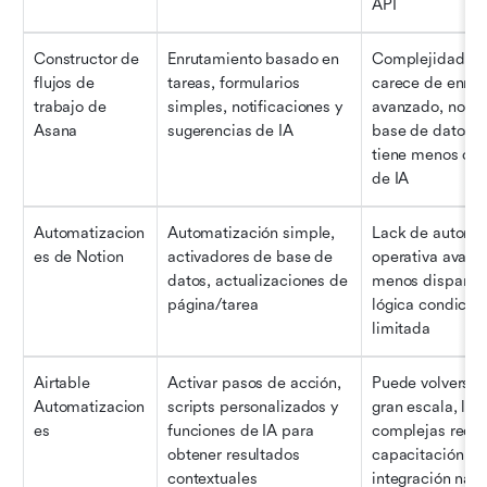
API
Constructor de 
Enrutamiento basado en 
Complejidad lim
flujos de 
tareas, formularios 
carece de enrut
trabajo de 
simples, notificaciones y 
avanzado, no cu
Asana
sugerencias de IA
base de datos na
tiene menos cap
de IA
Automatizacion
Automatización simple, 
Lack de automat
es de Notion
activadores de base de 
operativa avanza
datos, actualizaciones de 
menos disparado
página/tarea
lógica condicion
limitada
Airtable 
Activar pasos de acción, 
Puede volverse c
Automatizacion
scripts personalizados y 
gran escala, las 
es
funciones de IA para 
complejas requi
obtener resultados 
capacitación y c
contextuales
integración nati