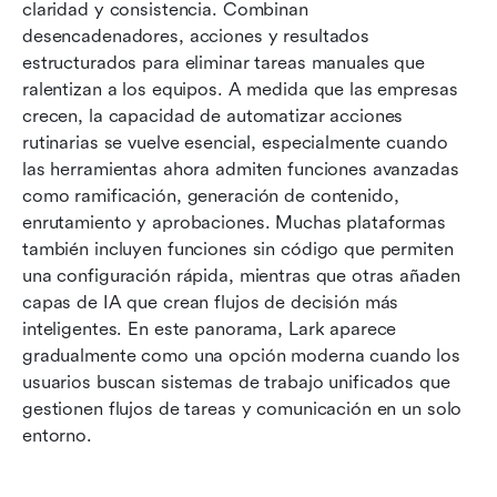
Características clave que buscar en un creador
claridad y consistencia. Combinan 
de flujos de trabajo moderno
desencadenadores, acciones y resultados 
estructurados para eliminar tareas manuales que 
Lista completa: Los 10 mejores creadores de
ralentizan a los equipos. A medida que las empresas 
flujos de trabajo elegidos para ti
crecen, la capacidad de automatizar acciones 
rutinarias se vuelve esencial, especialmente cuando 
Beneficios de usar un creador de flujos de
las herramientas ahora admiten funciones avanzadas 
trabajo
como ramificación, generación de contenido, 
Errores comunes que se deben evitar en el
enrutamiento y aprobaciones. Muchas plataformas 
creador de flujos de trabajo gratuito
también incluyen funciones sin código que permiten 
una configuración rápida, mientras que otras añaden 
Conclusión
capas de IA que crean flujos de decisión más 
inteligentes. En este panorama, Lark aparece 
Preguntas frecuentes
gradualmente como una opción moderna cuando los 
Lecturas relacionadas
usuarios buscan sistemas de trabajo unificados que 
gestionen flujos de tareas y comunicación en un solo 
entorno.