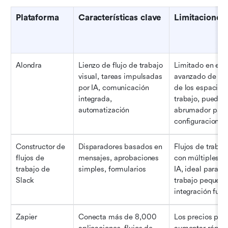
Plataforma
Características clave
Limitaciones
Alondra
Lienzo de flujo de trabajo 
Limitado en el 
visual, tareas impulsadas 
avanzado de dat
por IA, comunicación 
de los espacios 
integrada, 
trabajo, puede re
automatización
abrumador para 
configuraciones
Constructor de 
Disparadores basados en 
Flujos de trabajo
flujos de 
mensajes, aprobaciones 
con múltiples ra
trabajo de 
simples, formularios
IA, ideal para flu
Slack
trabajo pequeños
integración fuer
Zapier
Conecta más de 8,000 
Los precios pue