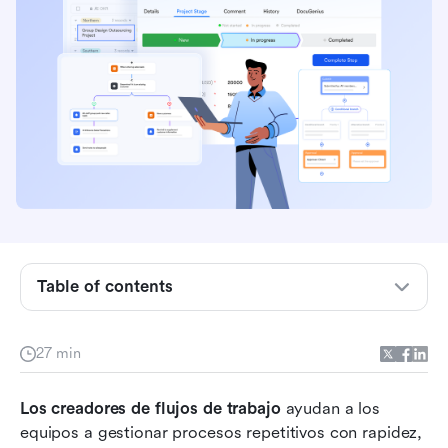
Descripción general: Las 10 mejores
herramientas para crear flujos de trabajo que
debes considerar
¿Qué es un generador de flujos de trabajo?
Table of contents
Cómo funcionan los creadores de flujos de
trabajo: Componentes principales
27 min
Tipos populares de creadores de flujos de
Los creadores de flujos de trabajo
trabajo
 ayudan a los 
equipos a gestionar procesos repetitivos con rapidez, 