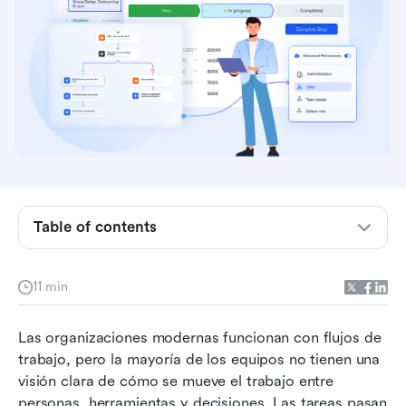
¿Qué es el mapeo de flujo de trabajo en
términos simples?
5 metodologías para el mapeo de procesos de
flujo de trabajo
4 tipos de diagramas de mapeo de flujo de
trabajo
Table of contents
Pasos para realizar el mapeo de procesos de
flujo de trabajo
Comienza a mapear: Prueba Lark para visualizar
11 min
flujos de trabajo y ponerlos en práctica
Las organizaciones modernas funcionan con flujos de 
Mejores prácticas para el mapeo de procesos
trabajo, pero la mayoría de los equipos no tienen una 
de flujo de trabajo
visión clara de cómo se mueve el trabajo entre 
Conclusión
personas, herramientas y decisiones. Las tareas pasan 