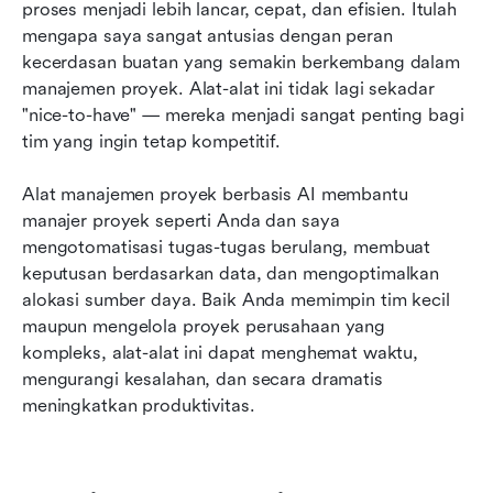
proses menjadi lebih lancar, cepat, dan efisien. Itulah 
tahun 2026
mengapa saya sangat antusias dengan peran 
kecerdasan buatan yang semakin berkembang dalam 
Memilih alat manajemen proyek AI yang tepat
manajemen proyek. Alat-alat ini tidak lagi sekadar 
untuk tim Anda
"nice-to-have" — mereka menjadi sangat penting bagi 
Tren dalam manajemen proyek AI untuk tahun
tim yang ingin tetap kompetitif.
2026
Alat manajemen proyek berbasis AI membantu 
Kesimpulan
manajer proyek seperti Anda dan saya 
mengotomatisasi tugas-tugas berulang, membuat 
FAQ
keputusan berdasarkan data, dan mengoptimalkan 
alokasi sumber daya. Baik Anda memimpin tim kecil 
maupun mengelola proyek perusahaan yang 
kompleks, alat-alat ini dapat menghemat waktu, 
mengurangi kesalahan, dan secara dramatis 
meningkatkan produktivitas.