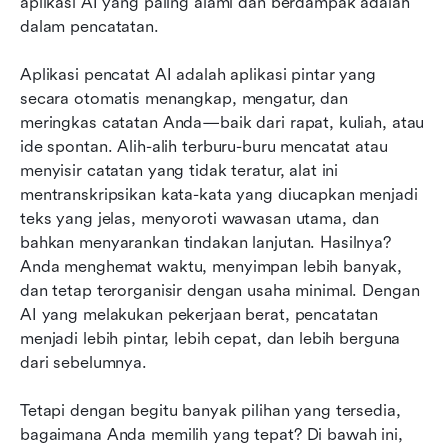
aplikasi AI yang paling alami dan berdampak adalah 
kolaborasi serba ada dengan AI
dalam pencatatan.
Pertanyaan yang Sering Diajukan
Aplikasi pencatat AI adalah aplikasi pintar yang 
secara otomatis menangkap, mengatur, dan 
meringkas catatan Anda—baik dari rapat, kuliah, atau 
ide spontan. Alih-alih terburu-buru mencatat atau 
menyisir catatan yang tidak teratur, alat ini 
mentranskripsikan kata-kata yang diucapkan menjadi 
teks yang jelas, menyoroti wawasan utama, dan 
bahkan menyarankan tindakan lanjutan. Hasilnya? 
Anda menghemat waktu, menyimpan lebih banyak, 
dan tetap terorganisir dengan usaha minimal. Dengan 
AI yang melakukan pekerjaan berat, pencatatan 
menjadi lebih pintar, lebih cepat, dan lebih berguna 
dari sebelumnya.
Tetapi dengan begitu banyak pilihan yang tersedia, 
bagaimana Anda memilih yang tepat? Di bawah ini, 