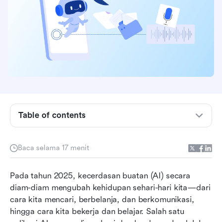
Table of contents
Apa yang membuat aplikasi pencatat AI yang
Baca selama 17 menit
hebat?
Ringkasan aplikasi pencatat AI terbaik
Pada tahun 2025, kecerdasan buatan (AI) secara 
diam-diam mengubah kehidupan sehari-hari kita—dari 
5 aplikasi pencatat AI teratas di tahun 2026
cara kita mencari, berbelanja, dan berkomunikasi, 
hingga cara kita bekerja dan belajar. Salah satu 
Lark – Lebih dari sekadar mencatat: Paket