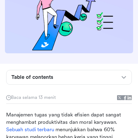
Table of contents
Hal yang perlu diperhatikan dalam perangkat
lunak manajemen tugas
Baca selama 13 menit
Perangkat lunak manajemen tugas terbaik
Manajemen tugas yang tidak efisien dapat sangat 
sekilas (2026)
menghambat produktivitas dan moral karyawan. 
10 perangkat lunak manajemen tugas teratas
Sebuah studi terbaru
 menunjukkan bahwa 60% 
pada tahun 2026
karyawan melaporkan beban kerja yang tinggi 