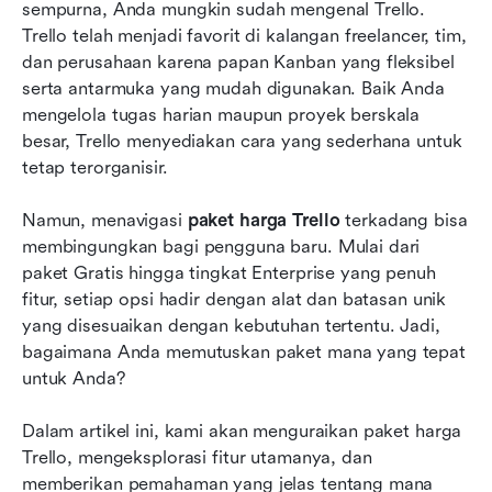
Mencari alternatif Trello? Lark adalah pilihan
sempurna, Anda mungkin sudah mengenal Trello. 
yang kuat
Trello telah menjadi favorit di kalangan freelancer, tim, 
dan perusahaan karena papan Kanban yang fleksibel 
Biaya tersembunyi dan memaksimalkan nilai di
serta antarmuka yang mudah digunakan. Baik Anda 
Trello
mengelola tugas harian maupun proyek berskala 
besar, Trello menyediakan cara yang sederhana untuk 
Memilih paket Trello terbaik
tetap terorganisir.
FAQ tentang harga Trello
Namun, menavigasi 
paket harga Trello
 terkadang bisa 
Kesimpulan
membingungkan bagi pengguna baru. Mulai dari 
paket Gratis hingga tingkat Enterprise yang penuh 
fitur, setiap opsi hadir dengan alat dan batasan unik 
yang disesuaikan dengan kebutuhan tertentu. Jadi, 
bagaimana Anda memutuskan paket mana yang tepat 
untuk Anda?
Dalam artikel ini, kami akan menguraikan paket harga 
Trello, mengeksplorasi fitur utamanya, dan 
memberikan pemahaman yang jelas tentang mana 