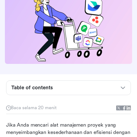
Trello: Alat manajemen proyek yang sederhana
Table of contents
namun kuat
Ikhtisar paket harga Trello
Baca selama 20 menit
Penjelasan paket harga Trello
Jika Anda mencari alat manajemen proyek yang 
Trello vs pesaing: Bagaimana Trello menonjol?
menyeimbangkan kesederhanaan dan efisiensi dengan 