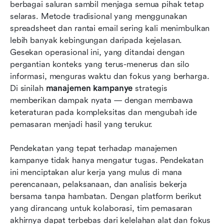
Alat manajemen kampanye terbaik pada tahun
berbagai saluran sambil menjaga semua pihak tetap 
2025
selaras. Metode tradisional yang menggunakan 
spreadsheet dan rantai email sering kali menimbulkan 
Bagaimana memilih alat manajemen kampanye
lebih banyak kebingungan daripada kejelasan. 
Anda
Gesekan operasional ini, yang ditandai dengan 
pergantian konteks yang terus-menerus dan silo 
Proses manajemen kampanye dalam 6 langkah
informasi, menguras waktu dan fokus yang berharga. 
Kesimpulan
Di sinilah 
manajemen kampanye
 strategis 
memberikan dampak nyata — dengan membawa 
FAQ
keteraturan pada kompleksitas dan mengubah ide 
pemasaran menjadi hasil yang terukur.
Bacaan terkait
Pendekatan yang tepat terhadap manajemen 
kampanye tidak hanya mengatur tugas. Pendekatan 
ini menciptakan alur kerja yang mulus di mana 
perencanaan, pelaksanaan, dan analisis bekerja 
bersama tanpa hambatan. Dengan platform berikut 
yang dirancang untuk kolaborasi, tim pemasaran 
akhirnya dapat terbebas dari kelelahan alat dan fokus 