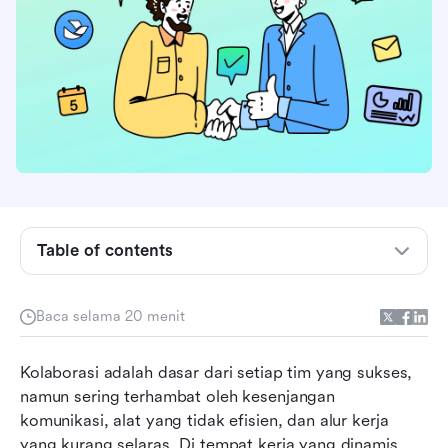
Apa itu manajemen kerja kolaboratif?
Manajemen kerja kolaboratif vs. manajemen
proyek tradisional
Tantangan umum yang dihadapi tim tanpa
CWM
Table of contents
Fitur dan fungsi apa yang harus dicari dalam
solusi manajemen kerja kolaboratif
Baca selama 20 menit
Manfaat perangkat lunak manajemen kerja
Kolaborasi adalah dasar dari setiap tim yang sukses, 
kolaboratif
namun sering terhambat oleh kesenjangan 
Alat manajemen kerja kolaboratif teratas untuk
komunikasi, alat yang tidak efisien, dan alur kerja 
meningkatkan kinerja tim Anda
yang kurang selaras. Di tempat kerja yang dinamis 