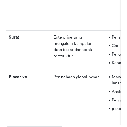
Surat
Enterprise yang 
Penanda
mengelola kumpulan 
Cari
data besar dan tidak 
Pengend
terstruktur
Kepatuh
Pipedrive
Perusahaan global besar
Manajem
lanjut
Analitik
Pengars
pencari