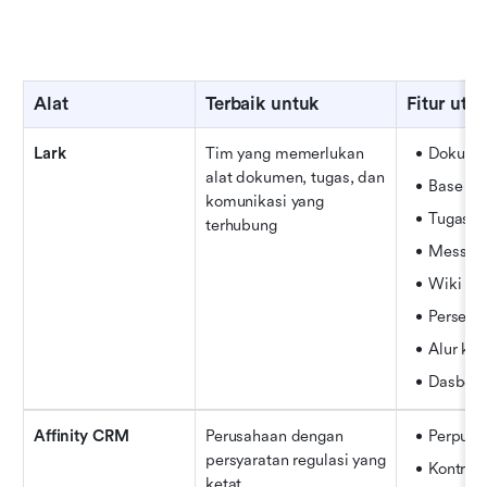
Alat
Terbaik untuk
Fitur uta
Lark
Tim yang memerlukan 
Dokume
alat dokumen, tugas, dan 
Base
komunikasi yang 
Tugas
terhubung
Messen
Wiki
Persetu
Alur ker
Dasbor 
Affinity CRM
Perusahaan dengan 
Perpust
persyaratan regulasi yang 
Kontrol 
ketat