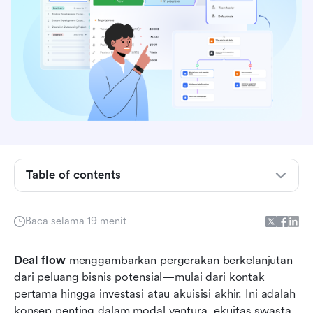
Table of contents
Apa itu aliran kesepakatan?
Mengapa aliran kesepakatan penting bagi
Baca selama 19 menit
keberhasilan bisnis
Proses aliran kesepakatan: Dari pencarian
Deal flow
 menggambarkan pergerakan berkelanjutan 
hingga penutupan
dari peluang bisnis potensial—mulai dari kontak 
pertama hingga investasi atau akuisisi akhir. Ini adalah 
7 alat manajemen aliran kesepakatan teratas
konsep penting dalam modal ventura, ekuitas swasta, 