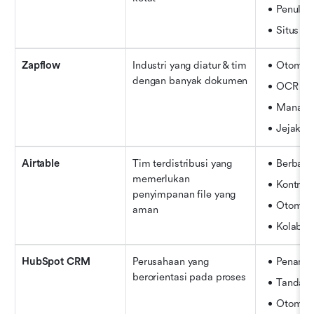
Penulis
Situs Sh
Zapflow
Industri yang diatur & tim 
Otomatis
dengan banyak dokumen
OCR
Manajem
Jejak au
Airtable
Tim terdistribusi yang 
Berbagi 
memerlukan 
Kontrol 
penyimpanan file yang 
Otomatis
aman
Kolabora
HubSpot CRM
Perusahaan yang 
Penang
berorientasi pada proses
Tanda ta
Otomati