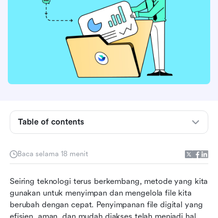
Apa itu penyimpanan file digital?
Berbagai jenis penyimpanan file digital
Bagaimana penyimpanan file digital bekerja?
Table of contents
Manfaat penyimpanan file digital
Baca selama 18 menit
Memulai dengan penyimpanan file
Hal yang perlu diperhatikan dalam solusi
Seiring teknologi terus berkembang, metode yang kita 
penyimpanan file digital
gunakan untuk menyimpan dan mengelola file kita 
berubah dengan cepat. Penyimpanan file digital yang 
5 solusi penyimpanan file digital terbaik
efisien, aman, dan mudah diakses telah menjadi hal 