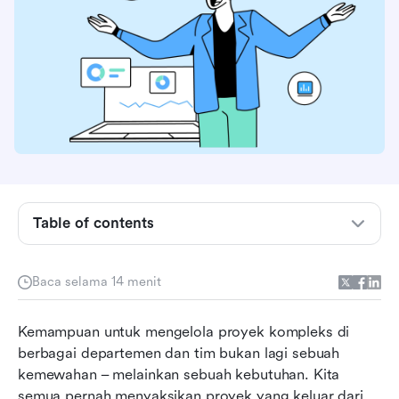
Apa sebenarnya manajemen proyek Perusahaan
Table of contents
itu?
Elemen penting dari EPM yang efektif
Baca selama 14 menit
Memilih alat manajemen proyek Perusahaan
yang tepat
Kemampuan untuk mengelola proyek kompleks di 
Menguasai proses manajemen proyek
berbagai departemen dan tim bukan lagi sebuah 
pemasaran: Panduan langkah demi langkah
kemewahan – melainkan sebuah kebutuhan. Kita 
semua pernah menyaksikan proyek yang keluar dari 