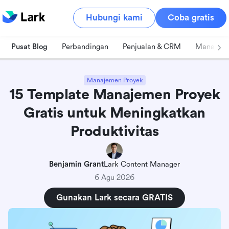
Hubungi kami
Coba gratis
Pusat Blog
Perbandingan
Penjualan & CRM
Manajeme
Manajemen Proyek
15 Template Manajemen Proyek
Gratis untuk Meningkatkan
Produktivitas
Apa itu template manajemen proyek?
Manfaat dari template manajemen proyek
Benjamin Grant
Lark Content Manager
Template manajemen proyek teratas
6 Agu 2026
Lark Base: Manajemen persyaratan dan bug
Gunakan Lark secara GRATIS
Lark Base: Pelacak masalah proyek