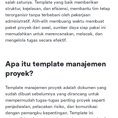
Google Sheets: Format laporan proyek
salah satunya. Template yang baik memberikan 
struktur, kejelasan, dan efisiensi, membantu tim tetap 
Google Sheets: Dasbor proyek
terorganisir tanpa terbebani oleh pekerjaan 
administratif. Alih-alih membuang waktu membuat 
Temui Lark: Mitra baru Anda dalam manajemen
paket proyek dari awal, sumber daya siap pakai ini 
proyek
memudahkan untuk merencanakan, melacak, dan 
mengelola tugas secara efektif.
Apa itu template manajemen 
proyek?
Template manajemen proyek adalah dokumen yang 
sudah dibuat sebelumnya yang dirancang untuk 
mempermudah tugas-tugas penting proyek seperti 
penjadwalan, pelacakan risiko, dan komunikasi 
dengan pemangku kepentingan. Template ini 