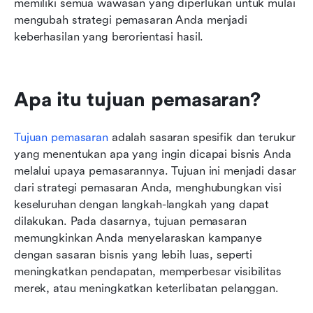
memiliki semua wawasan yang diperlukan untuk mulai 
mengubah strategi pemasaran Anda menjadi 
keberhasilan yang berorientasi hasil.
Apa itu tujuan pemasaran?
Tujuan pemasaran
 adalah sasaran spesifik dan terukur 
yang menentukan apa yang ingin dicapai bisnis Anda 
melalui upaya pemasarannya. Tujuan ini menjadi dasar 
dari strategi pemasaran Anda, menghubungkan visi 
keseluruhan dengan langkah-langkah yang dapat 
dilakukan. Pada dasarnya, tujuan pemasaran 
memungkinkan Anda menyelaraskan kampanye 
dengan sasaran bisnis yang lebih luas, seperti 
meningkatkan pendapatan, memperbesar visibilitas 
merek, atau meningkatkan keterlibatan pelanggan.