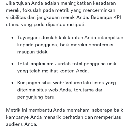
Jika tujuan Anda adalah meningkatkan kesadaran 
merek, fokuslah pada metrik yang mencerminkan 
visibilitas dan jangkauan merek Anda. Beberapa KPI 
utama yang perlu dipantau meliputi:
Tayangan: Jumlah kali konten Anda ditampilkan 
kepada pengguna, baik mereka berinteraksi 
maupun tidak.
Total jangkauan: Jumlah total pengguna unik 
yang telah melihat konten Anda.
Kunjungan situs web: Volume lalu lintas yang 
diterima situs web Anda, terutama dari 
pengunjung baru.
Metrik ini membantu Anda memahami seberapa baik 
kampanye Anda menarik perhatian dan memperluas 
audiens Anda.