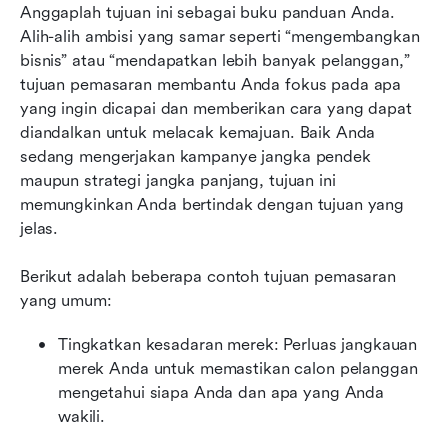
Anggaplah tujuan ini sebagai buku panduan Anda. 
Alih-alih ambisi yang samar seperti “mengembangkan 
bisnis” atau “mendapatkan lebih banyak pelanggan,” 
tujuan pemasaran membantu Anda fokus pada apa 
yang ingin dicapai dan memberikan cara yang dapat 
diandalkan untuk melacak kemajuan. Baik Anda 
sedang mengerjakan kampanye jangka pendek 
maupun strategi jangka panjang, tujuan ini 
memungkinkan Anda bertindak dengan tujuan yang 
jelas.
Berikut adalah beberapa contoh tujuan pemasaran 
yang umum:
Tingkatkan kesadaran merek: Perluas jangkauan 
merek Anda untuk memastikan calon pelanggan 
mengetahui siapa Anda dan apa yang Anda 
wakili.