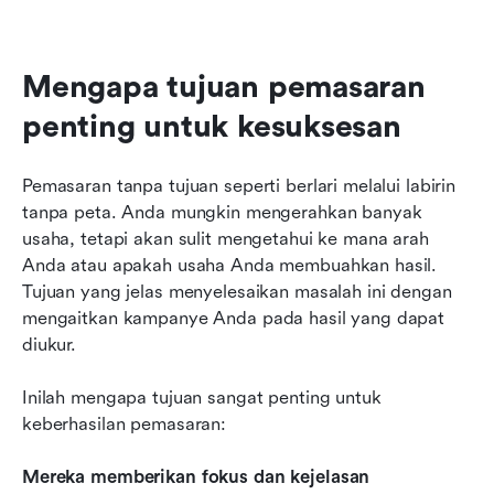
Mengapa tujuan pemasaran 
penting untuk kesuksesan
Pemasaran tanpa tujuan seperti berlari melalui labirin 
tanpa peta. Anda mungkin mengerahkan banyak 
usaha, tetapi akan sulit mengetahui ke mana arah 
Anda atau apakah usaha Anda membuahkan hasil. 
Tujuan yang jelas menyelesaikan masalah ini dengan 
mengaitkan kampanye Anda pada hasil yang dapat 
diukur.
Inilah mengapa tujuan sangat penting untuk 
keberhasilan pemasaran:
Mereka memberikan fokus dan kejelasan