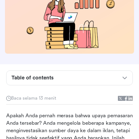
Apa itu tujuan pemasaran?
Mengapa tujuan pemasaran penting untuk
Table of contents
kesuksesan
Jenis-jenis tujuan pemasaran (dan contoh untuk
menginspirasi Anda)
Baca selama 13 menit
Cara menetapkan tujuan pemasaran SMART
Apakah Anda pernah merasa bahwa upaya pemasaran 
Cara mengukur dan melacak tujuan pemasaran
Anda tersebar? Anda mengelola beberapa kampanye, 
menginvestasikan sumber daya ke dalam iklan, tetapi 
Bagaimana Lark dapat membantu mengelola
hasilnya tidak seefektif yang Anda harapkan. Inilah 