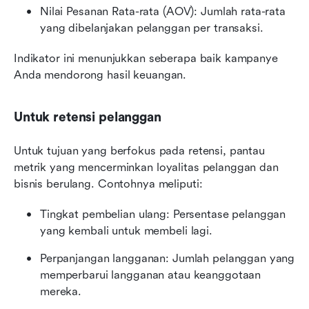
Nilai Pesanan Rata-rata (AOV): Jumlah rata-rata 
yang dibelanjakan pelanggan per transaksi.
Indikator ini menunjukkan seberapa baik kampanye 
Anda mendorong hasil keuangan.
Untuk retensi pelanggan
Untuk tujuan yang berfokus pada retensi, pantau 
metrik yang mencerminkan loyalitas pelanggan dan 
bisnis berulang. Contohnya meliputi:
Tingkat pembelian ulang: Persentase pelanggan 
yang kembali untuk membeli lagi.
Perpanjangan langganan: Jumlah pelanggan yang 
memperbarui langganan atau keanggotaan 
mereka.