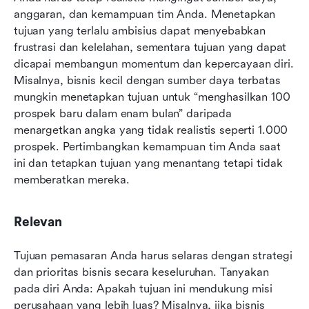
anggaran, dan kemampuan tim Anda. Menetapkan 
tujuan yang terlalu ambisius dapat menyebabkan 
frustrasi dan kelelahan, sementara tujuan yang dapat 
dicapai membangun momentum dan kepercayaan diri. 
Misalnya, bisnis kecil dengan sumber daya terbatas 
mungkin menetapkan tujuan untuk “menghasilkan 100 
prospek baru dalam enam bulan” daripada 
menargetkan angka yang tidak realistis seperti 1.000 
prospek. Pertimbangkan kemampuan tim Anda saat 
ini dan tetapkan tujuan yang menantang tetapi tidak 
memberatkan mereka.
Relevan
Tujuan pemasaran Anda harus selaras dengan strategi 
dan prioritas bisnis secara keseluruhan. Tanyakan 
pada diri Anda: Apakah tujuan ini mendukung misi 
perusahaan yang lebih luas? Misalnya, jika bisnis 