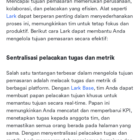
Mencapai tujuan pemasaran memerlukan perusahaan, 
kolaborasi, dan pelacakan yang efisien. Alat seperti 
Lark
 dapat berperan penting dalam menyederhanakan 
proses ini, memungkinkan tim untuk tetap fokus dan 
produktif. Berikut cara Lark dapat membantu Anda 
mengelola tujuan pemasaran secara efektif:
Sentralisasi pelacakan tugas dan metrik
Salah satu tantangan terbesar dalam mengelola tujuan 
pemasaran adalah melacak tugas dan metrik di 
berbagai platform. Dengan 
Lark Base
, tim Anda dapat 
membuat papan pelacakan tujuan khusus untuk 
memantau tujuan secara real-time. Papan ini 
memungkinkan Anda mencatat dan memperbarui KPI, 
menetapkan tugas kepada anggota tim, dan 
memastikan semua orang berada pada halaman yang 
sama. Dengan menyentralisasi pelacakan tugas dan 