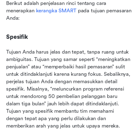
Berikut adalah penjelasan rinci tentang cara 
menerapkan 
kerangka SMART
 pada tujuan pemasaran 
Anda:
Spesifik
Tujuan Anda harus jelas dan tepat, tanpa ruang untuk 
ambiguitas. Tujuan yang samar seperti “meningkatkan 
penjualan” atau “memperbaiki hasil pemasaran” sulit 
untuk ditindaklanjuti karena kurang fokus. Sebaliknya, 
perjelas tujuan Anda dengan memasukkan detail 
spesifik. Misalnya, “meluncurkan program referensi 
untuk mendorong 50 pembelian pelanggan baru 
dalam tiga bulan” jauh lebih dapat ditindaklanjuti. 
Tujuan yang spesifik membantu tim memahami 
dengan tepat apa yang perlu dilakukan dan 
memberikan arah yang jelas untuk upaya mereka.