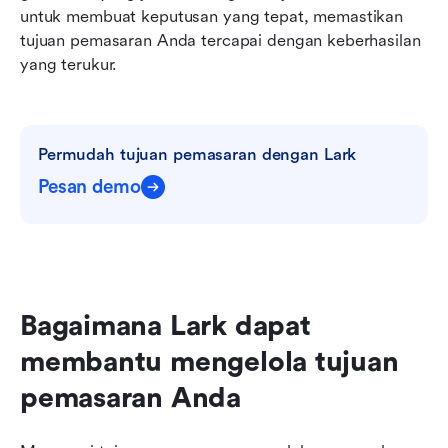
untuk membuat keputusan yang tepat, memastikan 
tujuan pemasaran Anda tercapai dengan keberhasilan 
yang terukur.
Permudah tujuan pemasaran dengan Lark
Pesan demo
Bagaimana Lark dapat 
membantu mengelola tujuan 
pemasaran Anda