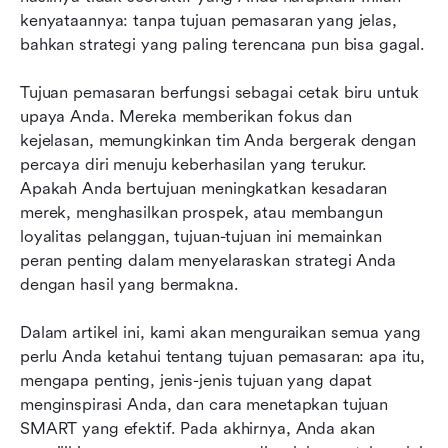
tujuan pemasaran Anda
kenyataannya: tanpa tujuan pemasaran yang jelas, 
bahkan strategi yang paling terencana pun bisa gagal.
Kesimpulan: Jalan Anda menuju kesuksesan
pemasaran
Tujuan pemasaran berfungsi sebagai cetak biru untuk 
upaya Anda. Mereka memberikan fokus dan 
kejelasan, memungkinkan tim Anda bergerak dengan 
percaya diri menuju keberhasilan yang terukur. 
Apakah Anda bertujuan meningkatkan kesadaran 
merek, menghasilkan prospek, atau membangun 
loyalitas pelanggan, tujuan-tujuan ini memainkan 
peran penting dalam menyelaraskan strategi Anda 
dengan hasil yang bermakna.
Dalam artikel ini, kami akan menguraikan semua yang 
perlu Anda ketahui tentang tujuan pemasaran: apa itu, 
mengapa penting, jenis-jenis tujuan yang dapat 
menginspirasi Anda, dan cara menetapkan tujuan 
SMART yang efektif. Pada akhirnya, Anda akan 