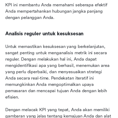
KPI ini membantu Anda memahami seberapa efektif 
Anda mempertahankan hubungan jangka panjang 
dengan pelanggan Anda.
Analisis reguler untuk kesuksesan
Untuk memastikan kesuksesan yang berkelanjutan, 
sangat penting untuk menganalisis metrik ini secara 
reguler. Dengan melakukan hal ini, Anda dapat 
mengidentifikasi apa yang berhasil, menemukan area 
yang perlu diperbaiki, dan menyesuaikan strategi 
Anda secara real-time. Pendekatan iteratif ini 
memungkinkan Anda mengoptimalkan upaya 
pemasaran dan mencapai tujuan Anda dengan lebih 
efisien.
Dengan melacak KPI yang tepat, Anda akan memiliki 
gambaran yang jelas tentang kemajuan Anda dan alat 