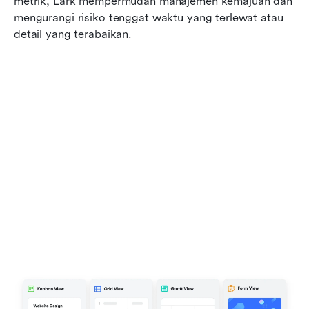
metrik, Lark mempermudah manajemen kemajuan dan 
mengurangi risiko tenggat waktu yang terlewat atau 
detail yang terabaikan.