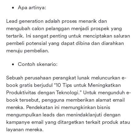
Apa artinya:
Lead generation adalah proses menarik dan 
mengubah calon pelanggan menjadi prospek yang 
tertarik. Ini sangat penting untuk menciptakan saluran 
pembeli potensial yang dapat dibina dan diarahkan 
menuju pembelian.
Contoh skenario:
Sebuah perusahaan perangkat lunak meluncurkan e-
book gratis berjudul “10 Tips untuk Meningkatkan 
Produktivitas dengan Teknologi.” Untuk mengunduh e-
book tersebut, pengguna memberikan alamat email 
mereka. Pendekatan ini memungkinkan bisnis 
mengumpulkan leads dan menindaklanjuti dengan 
kampanye email yang ditargetkan terkait produk atau 
layanan mereka.