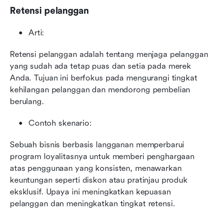
Retensi pelanggan
Arti:
Retensi pelanggan adalah tentang menjaga pelanggan 
yang sudah ada tetap puas dan setia pada merek 
Anda. Tujuan ini berfokus pada mengurangi tingkat 
kehilangan pelanggan dan mendorong pembelian 
berulang.
Contoh skenario:
Sebuah bisnis berbasis langganan memperbarui 
program loyalitasnya untuk memberi penghargaan 
atas penggunaan yang konsisten, menawarkan 
keuntungan seperti diskon atau pratinjau produk 
eksklusif. Upaya ini meningkatkan kepuasan 
pelanggan dan meningkatkan tingkat retensi.