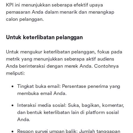
KPI ini menunjukkan seberapa efektif upaya 
pemasaran Anda dalam menarik dan menangkap 
calon pelanggan.
Untuk keterlibatan pelanggan
Untuk mengukur keterlibatan pelanggan, fokus pada 
metrik yang menunjukkan seberapa aktif audiens 
Anda berinteraksi dengan merek Anda. Contohnya 
meliputi:
Tingkat buka email: Persentase penerima yang 
membuka email Anda.
Interaksi media sosial: Suka, bagikan, komentar, 
dan bentuk keterlibatan lain di platform sosial 
Anda.
Respon survei umpan balik: Jumlah tanggapan 