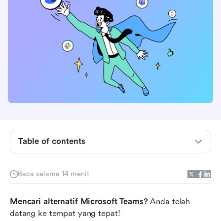
Hal yang Perlu Diperhatikan dalam Alternatif
Microsoft Teams
Alternatif Microsoft Teams sekilas
Table of contents
8 alternatif Microsoft Teams terbaik di tahun
2026
Baca selama 14 menit
Bagaimana memilih alternatif Microsoft Teams
Mencari alternatif Microsoft Teams?
untuk tim Anda?
 Anda telah 
datang ke tempat yang tepat!