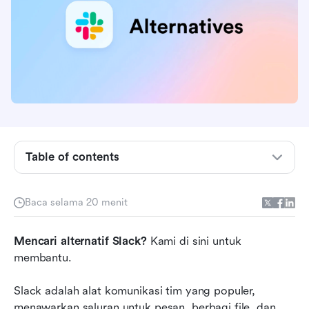
Table of contents
Slack: Rincian dan ulasan
Baca selama 20 menit
Mengapa bisnis mencari alternatif Slack
Hal yang Perlu Dipertimbangkan Saat Memilih
Mencari alternatif Slack?
 Kami di sini untuk 
Alternatif untuk Slack
membantu. 
12 alternatif terbaik untuk Slack
Slack adalah alat komunikasi tim yang populer, 
Alternatif Slack teratas lainnya
menawarkan saluran untuk pesan, berbagi file, dan 