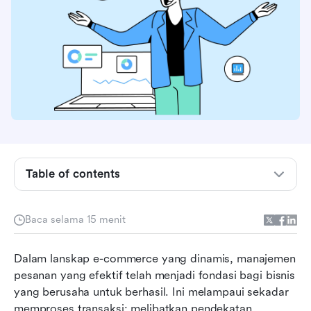
Apa itu manajemen pesanan?
Table of contents
Langkah-langkah utama dalam proses
manajemen pesanan
Baca selama 15 menit
Manfaat dari manajemen pesanan yang efektif
Dalam lanskap e-commerce yang dinamis, manajemen 
Peran teknologi dalam manajemen pesanan
pesanan yang efektif telah menjadi fondasi bagi bisnis 
Tips dan praktik terbaik untuk manajemen
yang berusaha untuk berhasil. Ini melampaui sekadar 
pesanan yang efektif
memproses transaksi; melibatkan pendekatan 