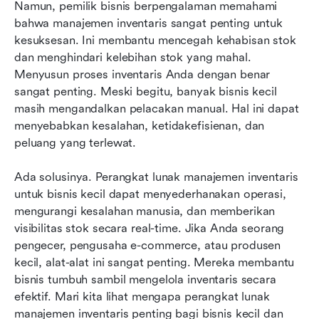
10 perangkat lunak manajemen inventaris
Namun, pemilik bisnis berpengalaman memahami 
terbaik untuk bisnis kecil pada tahun 2026
bahwa manajemen inventaris sangat penting untuk 
kesuksesan. Ini membantu mencegah kehabisan stok 
Memilih perangkat lunak manajemen inventaris
dan menghindari kelebihan stok yang mahal. 
yang tepat untuk bisnis kecil Anda
Menyusun proses inventaris Anda dengan benar 
sangat penting. Meski begitu, banyak bisnis kecil 
Perangkat lunak manajemen inventaris gratis
masih mengandalkan pelacakan manual. Hal ini dapat 
terbaik untuk bisnis kecil
menyebabkan kesalahan, ketidakefisienan, dan 
Pemikiran akhir tentang perangkat lunak
peluang yang terlewat.
manajemen inventaris untuk bisnis kecil
Ada solusinya. Perangkat lunak manajemen inventaris 
untuk bisnis kecil dapat menyederhanakan operasi, 
mengurangi kesalahan manusia, dan memberikan 
visibilitas stok secara real-time. Jika Anda seorang 
pengecer, pengusaha e-commerce, atau produsen 
kecil, alat-alat ini sangat penting. Mereka membantu 
bisnis tumbuh sambil mengelola inventaris secara 
efektif. Mari kita lihat mengapa perangkat lunak 
manajemen inventaris penting bagi bisnis kecil dan 