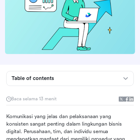
Apa itu dokumentasi proses dan mengapa hal
Table of contents
itu penting?
Dokumentasi proses vs. SOP
Baca selama 13 menit
Cara membuat dokumen proses: Panduan
langkah demi langkah
Komunikasi yang jelas dan pelaksanaan yang 
Kasus penggunaan pemrosesan dokumen
konsisten sangat penting dalam lingkungan bisnis 
cerdas
digital. Perusahaan, tim, dan individu semua 
mendapatkan manfaat dari memiliki prosedur yang 