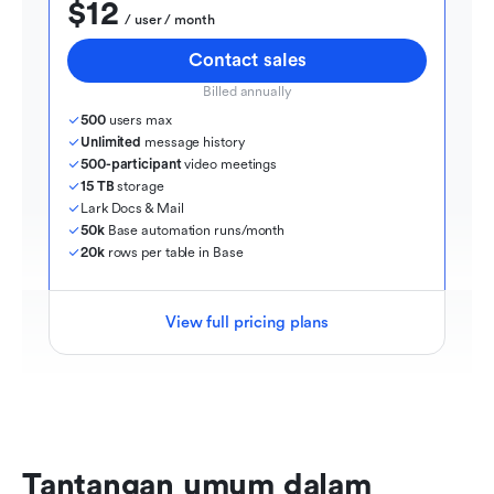
$12
  / user / month
Contact sales
Billed annually
500
 users max
Unlimited
 message history
500-participant
 video meetings
15 TB
 storage
Lark Docs & Mail
50k
 Base automation runs/month
20k
 rows per table in Base
View full pricing plans
Tantangan umum dalam 