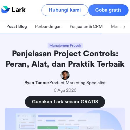
Hubungi kami
Coba gratis
Pusat Blog
Perbandingan
Penjualan & CRM
Manajeme
Manajemen Proyek
Penjelasan Project Controls:
Peran, Alat, dan Praktik Terbaik
Ryan Tanner
Product Marketing Specialist
6 Agu 2026
Gunakan Lark secara GRATIS
Apa itu pengendalian proyek?