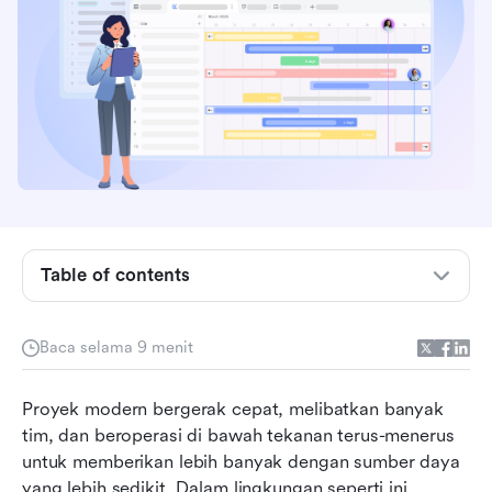
Apa saja yang termasuk dalam pengendalian
proyek?
Mengapa pengendalian proyek sangat penting
untuk keberhasilan proyek
Perbedaan gagasan umum: pengendalian
proyek vs manajemen proyek
Peran utama dalam pengendalian proyek
Proses pengendalian proyek langkah demi
Table of contents
langkah
Perangkat lunak kontrol proyek: Apa yang
Baca selama 9 menit
sebaiknya Anda cari
Mengapa Lark menjadi platform pilihan untuk
Proyek modern bergerak cepat, melibatkan banyak 
kontrol proyek modern
tim, dan beroperasi di bawah tekanan terus-menerus 
untuk memberikan lebih banyak dengan sumber daya 
Tantangan umum dalam pengendalian proyek
yang lebih sedikit. Dalam lingkungan seperti ini, 