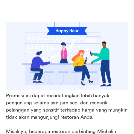
Promosi ini dapat mendatangkan lebih banyak 
pengunjung selama jam-jam sepi dan menarik 
pelanggan yang sensitif terhadap harga yang mungkin 
tidak akan mengunjungi restoran Anda.
Misalnya, beberapa restoran berbintang Michelin 