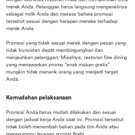
merek Anda. Pelanggan harus langsung mengenalinya 
sebagai milik Anda dan merasa bahwa promosi 
tersebut sesuai dengan harapan mereka terhadap 
merek Anda.
Promosi yang tidak sesuai merek dengan pesan yang 
tidak konsisten dapat membingungkan dan 
menjauhkan pelanggan. Misalnya, restoran fine dining 
yang menawarkan promo "anak makan gratis" 
mungkin tidak menarik orang yang menjadi target 
Anda.
Kemudahan pelaksanaan
Promosi Anda harus mudah dilakukan dan sesuai 
dengan jadwal kerja Anda saat ini. Promosi tersebut 
tidak boleh menambah beban pada tim Anda atau 
mengganggu layanan normal Anda.