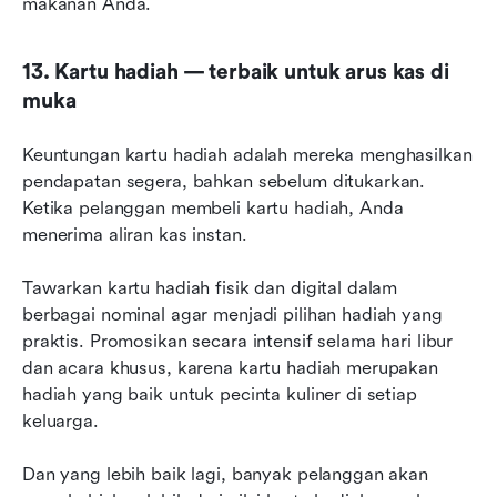
makanan Anda.
13. Kartu hadiah — terbaik untuk arus kas di 
muka
Keuntungan kartu hadiah adalah mereka menghasilkan 
pendapatan segera, bahkan sebelum ditukarkan. 
Ketika pelanggan membeli kartu hadiah, Anda 
menerima aliran kas instan.
Tawarkan kartu hadiah fisik dan digital dalam 
berbagai nominal agar menjadi pilihan hadiah yang 
praktis. Promosikan secara intensif selama hari libur 
dan acara khusus, karena kartu hadiah merupakan 
hadiah yang baik untuk pecinta kuliner di setiap 
keluarga.
Dan yang lebih baik lagi, banyak pelanggan akan 