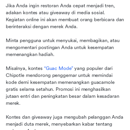
Jika Anda ingin restoran Anda cepat menjadi tren, 
adakan kontes atau giveaway di media sosial. 
Kegiatan online ini akan membuat orang berbicara dan 
berinteraksi dengan merek Anda.
Minta pengguna untuk menyukai, membagikan, atau 
mengomentari postingan Anda untuk kesempatan 
memenangkan hadiah.
Misalnya, kontes 
“Guac Mode”
 yang populer dari 
Chipotle mendorong penggemar untuk memindai 
kode demi kesempatan memenangkan guacamole 
gratis selama setahun. Promosi ini menghasilkan 
jutaan entri dan peningkatan besar dalam kesadaran 
merek.
Kontes dan giveaway juga mengubah pelanggan Anda 
menjadi duta merek, menyebarkan kabar tentang 