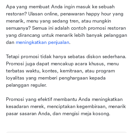
Apa yang membuat Anda ingin masuk ke sebuah 
restoran? Ulasan online, penawaran happy hour yang 
menarik, menu yang sedang tren, atau mungkin 
semuanya? Semua ini adalah contoh promosi restoran 
yang dirancang untuk menarik lebih banyak pelanggan 
dan 
meningkatkan penjualan
.
Tetapi promosi tidak hanya sebatas diskon sederhana. 
Promosi juga dapat mencakup acara khusus, menu 
terbatas waktu, kontes, kemitraan, atau program 
loyalitas yang memberi penghargaan kepada 
pelanggan reguler.
Promosi yang efektif membantu Anda meningkatkan 
kesadaran merek, menciptakan kegembiraan, menarik 
pasar sasaran Anda, dan mengisi meja kosong.