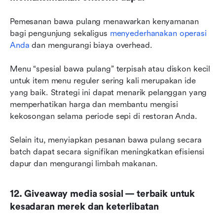
Pemesanan bawa pulang menawarkan kenyamanan 
bagi pengunjung sekaligus 
menyederhanakan operasi 
Anda
 dan mengurangi biaya overhead.
Menu “spesial bawa pulang” terpisah atau diskon kecil 
untuk item menu reguler sering kali merupakan ide 
yang baik. Strategi ini dapat menarik pelanggan yang 
memperhatikan harga dan membantu mengisi 
kekosongan selama periode sepi di restoran Anda.
Selain itu, menyiapkan pesanan bawa pulang secara 
batch dapat secara signifikan meningkatkan efisiensi 
dapur dan mengurangi limbah makanan.
12. Giveaway media sosial — terbaik untuk 
kesadaran merek dan keterlibatan