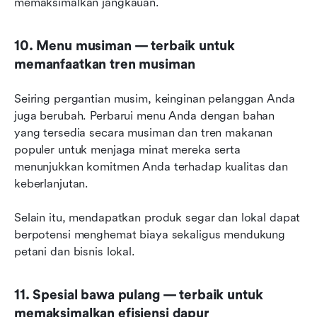
memaksimalkan jangkauan.
10. Menu musiman — terbaik untuk 
memanfaatkan tren musiman
Seiring pergantian musim, keinginan pelanggan Anda 
juga berubah. Perbarui menu Anda dengan bahan 
yang tersedia secara musiman dan tren makanan 
populer untuk menjaga minat mereka serta 
menunjukkan komitmen Anda terhadap kualitas dan 
keberlanjutan.
Selain itu, mendapatkan produk segar dan lokal dapat 
berpotensi menghemat biaya sekaligus mendukung 
petani dan bisnis lokal.
11. Spesial bawa pulang — terbaik untuk 
memaksimalkan efisiensi dapur