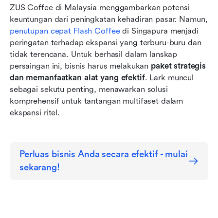
Menguasai ritel global: mengatasi hambatan
ZUS Coffee di Malaysia menggambarkan potensi 
budaya
keuntungan dari peningkatan kehadiran pasar. Namun, 
penutupan cepat Flash Coffee
 di Singapura menjadi 
Memperkuat komunikasi di toko yang sedang
peringatan terhadap ekspansi yang terburu-buru dan 
berkembang
tidak terencana. Untuk berhasil dalam lanskap 
persaingan ini, bisnis harus melakukan 
paket strategis 
dan memanfaatkan alat yang efektif
. Lark muncul 
sebagai sekutu penting, menawarkan solusi 
komprehensif untuk tantangan multifaset dalam 
ekspansi ritel.
Perluas bisnis Anda secara efektif - mulai 
sekarang!