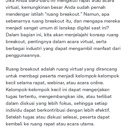
Jika Anda baru-baru ini mengikuti rapat atau acara 
Tips untuk Memanfaatkan Ruang Terpisah Lark
virtual, kemungkinan besar Anda sudah pernah 
secara Efektif
mendengar istilah "ruang breakout." Namun, apa 
Pertanyaan yang Sering Diajukan tentang Ruang
sebenarnya ruang breakout itu, dan mengapa mereka 
Terobosan Lark
menjadi sangat umum di lanskap digital saat ini? 
Dalam bagian ini, kita akan menjelajahi konsep ruang 
breakout, pentingnya dalam acara virtual, serta 
berbagai industri yang dapat mengambil manfaat dari 
penggunaannya.
Ruang breakout adalah ruang virtual yang dirancang 
untuk membagi peserta menjadi kelompok-kelompok 
kecil selama rapat, webinar, atau acara online. 
Kelompok-kelompok kecil ini dapat mengerjakan 
tugas tertentu, mengembangkan ide, atau terlibat 
dalam diskusi yang lebih fokus, sehingga setiap 
individu dapat berkontribusi dengan lebih efektif. 
Setelah tugas atau diskusi selesai, peserta dapat 
kembali ke ruang rapat atau acara utama.