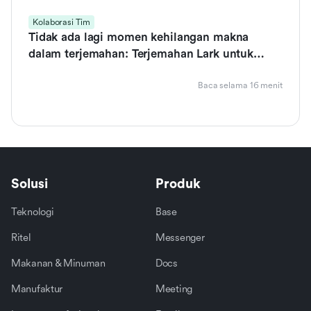
Kolaborasi Tim
Tidak ada lagi momen kehilangan makna
dalam terjemahan: Terjemahan Lark untuk
kolaborasi global yang lancar
Baca selama 16 menit
Solusi
Produk
Teknologi
Base
Ritel
Messenger
Makanan & Minuman
Docs
Manufaktur
Meeting