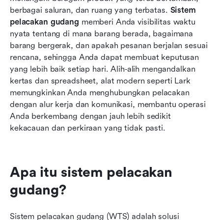
berbagai saluran, dan ruang yang terbatas. 
Sistem 
6 manfaat bisnis dari sistem pelacakan gudang
pelacakan gudang
 memberi Anda visibilitas waktu 
nyata tentang di mana barang berada, bagaimana 
Fitur utama yang perlu diperhatikan dalam
barang bergerak, dan apakah pesanan berjalan sesuai 
sistem pelacakan gudang
rencana, sehingga Anda dapat membuat keputusan 
Bagaimana memilih sistem pelacakan gudang
yang lebih baik setiap hari. Alih‑alih mengandalkan 
yang tepat
kertas dan spreadsheet, alat modern seperti Lark 
memungkinkan Anda menghubungkan pelacakan 
Tren masa depan dalam sistem pelacakan
dengan alur kerja dan komunikasi, membantu operasi 
gudang
Anda berkembang dengan jauh lebih sedikit 
kekacauan dan perkiraan yang tidak pasti.
Kesimpulan
FAQ
Bacaan terkait
Apa itu sistem pelacakan 
gudang?
Sistem pelacakan gudang (WTS) adalah solusi 