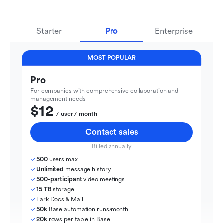
Starter
Pro
Enterprise
MOST POPULAR
Pro
For companies with comprehensive collaboration and 
management needs
$12
  / user / month
Contact sales
Billed annually
500
 users max
Unlimited
 message history
500-participant
 video meetings
15 TB
 storage
Lark Docs & Mail
50k
 Base automation runs/month
20k
 rows per table in Base