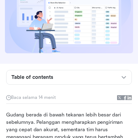
Apa itu sistem pelacakan gudang?
Table of contents
Sistem pelacakan gudang vs sistem manajemen
gudang (WMS) vs perangkat lunak manajemen
inventaris
Baca selama 14 menit
Komponen inti dari sistem pelacakan gudang
Gudang berada di bawah tekanan lebih besar dari 
modern
sebelumnya. Pelanggan mengharapkan pengiriman 
7 alat sistem pelacakan gudang teratas yang
yang cepat dan akurat, sementara tim harus 
direkomendasikan
menangani beragam produk yang terus bertambah, 