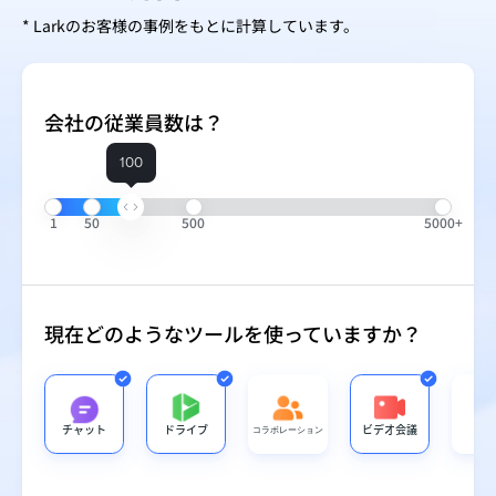
* Larkのお客様の事例をもとに計算しています。
会社の従業員数は？
100
1
50
500
5000+
現在どのようなツールを使っていますか？
チャット
ドライブ
ビデオ会議
Do
コラボレーション