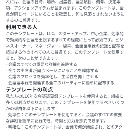
れには、会議の日時、場所、出席者、議題項目、備考、決定事
項、アクションアイテムが含まれます。このテンプレートは、全
員が同じページにいることを確認し、何も見落とされないように
するのに最適です。
利用できる人
このテンプレートは、LLC、スタートアップ、中小企業、効率的
で効果的な会議を重視するすべての組織にとって必須です。ビジ
ネスオーナー、マネージャー、秘書、会議議事録の記録と配布を
担当する他のすべての人に最適です。このテンプレートを使用す
ると、次のことができます：
- 会議のすべての重要な詳細を追跡する
- 全ての出席者が同じページにいることを確認する
- 会議のプロセスを効率化し、生産性を向上させる
- 会議議事録を関連する全てのパーティーに簡単に配布する
テンプレートの利点
私たちのLLC年次会議議事録テンプレートを使用すると、組織に
多くの利点があります。このテンプレートを使用するべきいくつ
かの理由を以下に示します：
- 効率性：このテンプレートを使用すると、会議のすべての重要
な詳細を簡単に記録でき、時間と労力を節約できます。
- 明確性：このテンプレートは、会議で何が議論され、どのアク