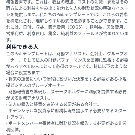
務報告書です。これは、収益の増加、コストの削減、またはその
両方による利益を生み出す能力と法人の財務状況の明確なイメー
ジを提供します。私たちのP&Lテンプレートでは、これらの要素
を構造化され、理解しやすい形式で追跡することができます。こ
れには、日付、収益、販売費用（COGS）、粗利益、営業費用、
営業利益、利息費用、税金、純利益のフィールドが含まれていま
す。
利用できる人
このP&Lテンプレートは、財務アナリスト、会計士、グループオ
ーナー、そして法人の財務パフォーマンスを密接に監視する必要
があるすべての人にとって必須のツールです。特に以下のような
場合に役立ちます：
- 将来の運営について情報に基づいた決定をする必要がある小規
模ビジネスのグループオーナー。
- 財務報告書を準備し、ステークホルダーに洞察を提供する必要
がある財務アナリスト。
- 法人の収入と経費を追跡する必要がある会計士。
- ポテンシャルな投資家に財務状況を提示する必要があるスター
トアップ。
- ボードメンバーや寄付者に財務状況を報告する必要がある非営
利団体。