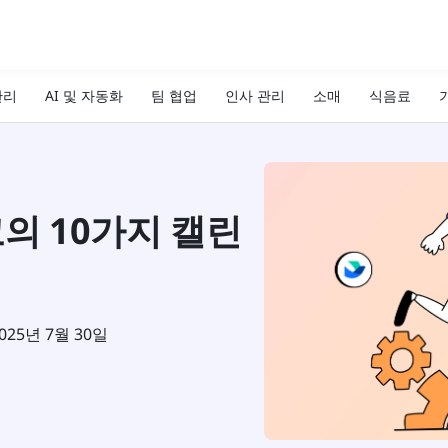
관리
AI 및 자동화
팀 협업
인사 관리
소매
식음료
기
고의 10가지 캘린
025년 7월 30일