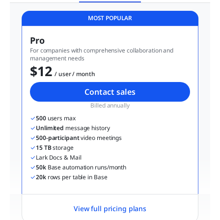
MOST POPULAR
Pro
For companies with comprehensive collaboration and 
management needs
$12
  / user / month
Contact sales
Billed annually
500
 users max
Unlimited
 message history
500-participant
 video meetings
15 TB
 storage
Lark Docs & Mail
50k
 Base automation runs/month
20k
 rows per table in Base
View full pricing plans