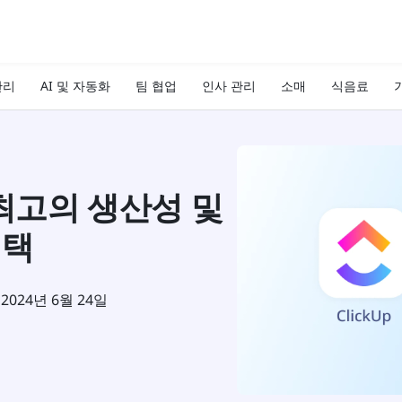
관리
AI 및 자동화
팀 협업
인사 관리
소매
식음료
기
n: 최고의 생산성 및
선택
2024년 6월 24일