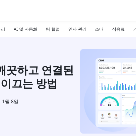
관리
AI 및 자동화
팀 협업
인사 관리
소매
식음료
기
 깨끗하고 연결된
 이끄는 방법
년 1월 8일