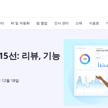
관리
AI 및 자동화
팀 협업
인사 관리
소매
식음료
기
5선: 리뷰, 기능
년 12월 18일