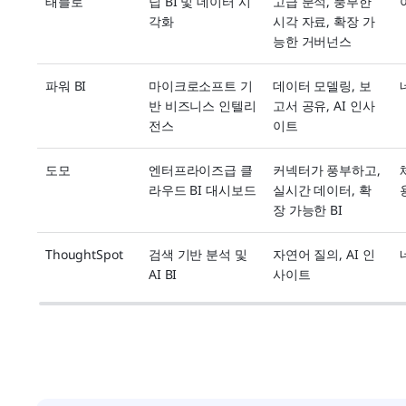
태블로
딥 BI 및 데이터 시
고급 분석, 풍부한 
각화
시각 자료, 확장 가
능한 거버넌스
파워 BI
마이크로소프트 기
데이터 모델링, 보
반 비즈니스 인텔리
고서 공유, AI 인사
전스
이트
도모
엔터프라이즈급 클
커넥터가 풍부하고, 
라우드 BI 대시보드
실시간 데이터, 확
장 가능한 BI
ThoughtSpot
검색 기반 분석 및 
자연어 질의, AI 인
AI BI
사이트