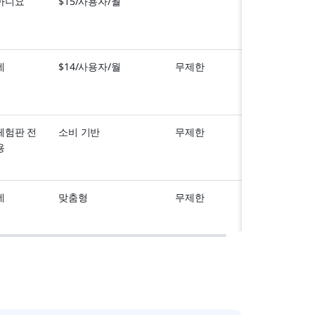
아니요
$15/사용자/월
네
$14/사용자/월
무제한
체험판 전
소비 기반
무제한
용
네
맞춤형
무제한