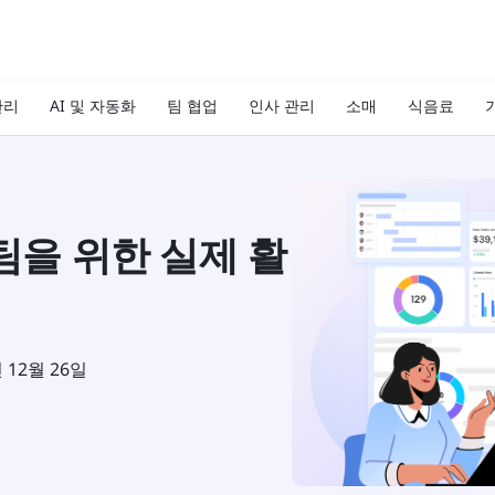
관리
AI 및 자동화
팀 협업
인사 관리
소매
식음료
기
팀을 위한 실제 활
년 12월 26일