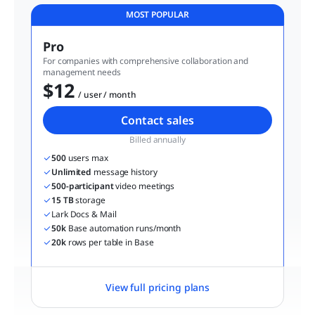
MOST POPULAR
Pro
For companies with comprehensive collaboration and 
management needs
$12
  / user / month
Contact sales
Billed annually
500
 users max
Unlimited
 message history
500-participant
 video meetings
15 TB
 storage
Lark Docs & Mail
50k
 Base automation runs/month
20k
 rows per table in Base
View full pricing plans