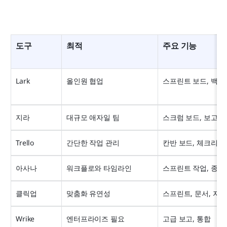
도구
최적
주요 기능
Lark
올인원 협업
스프린트 보드, 백로그
지라
대규모 애자일 팀
스크럼 보드, 보고,
Trello
간단한 작업 관리
칸반 보드, 체크리스
아사나
워크플로와 타임라인
스프린트 작업, 종속
클릭업
맞춤화 유연성
스프린트, 문서, 자
Wrike
엔터프라이즈 필요
고급 보고, 통합