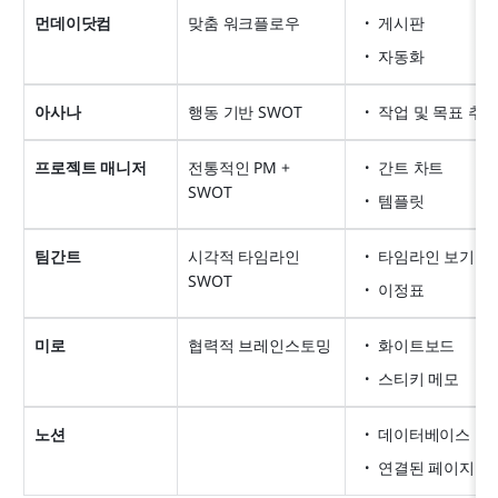
먼데이닷컴
맞춤 워크플로우
게시판
자동화
아사나
행동 기반 SWOT
작업 및 목표 추
프로젝트 매니저
전통적인 PM + 
간트 차트
SWOT
템플릿
팀간트
시각적 타임라인 
타임라인 보기
SWOT
이정표
미로
협력적 브레인스토밍
화이트보드
스티키 메모
노션
데이터베이스
연결된 페이지