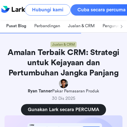
Hubungi kami
Cuba secara percuma
Pusat Blog
Perbandingan
Jualan & CRM
Pengurusan 
Jualan & CRM
Amalan Terbaik CRM: Strategi
untuk Kejayaan dan
Pertumbuhan Jangka Panjang
Ryan Tanner
Pakar Pemasaran Produk
30 Dis 2025
Gunakan Lark secara PERCUMA