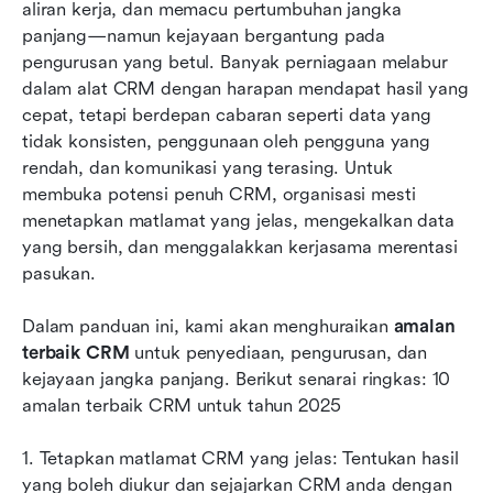
aliran kerja, dan memacu pertumbuhan jangka 
melaksanakannya
panjang—namun kejayaan bergantung pada 
pengurusan yang betul. Banyak perniagaan melabur 
Kesilapan CRM biasa yang perlu dielakkan
dalam alat CRM dengan harapan mendapat hasil yang 
Kesimpulan
cepat, tetapi berdepan cabaran seperti data yang 
tidak konsisten, penggunaan oleh pengguna yang 
Soalan Lazim
rendah, dan komunikasi yang terasing. Untuk 
membuka potensi penuh CRM, organisasi mesti 
Bacaan berkaitan
menetapkan matlamat yang jelas, mengekalkan data 
yang bersih, dan menggalakkan kerjasama merentasi 
pasukan.
Dalam panduan ini, kami akan menghuraikan 
amalan 
terbaik CRM
 untuk penyediaan, pengurusan, dan 
kejayaan jangka panjang. Berikut senarai ringkas: 10 
amalan terbaik CRM untuk tahun 2025
1. Tetapkan matlamat CRM yang jelas: Tentukan hasil 
yang boleh diukur dan sejajarkan CRM anda dengan 